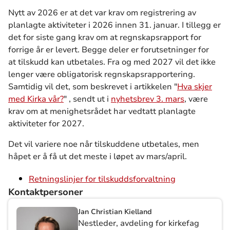
Nytt av 2026 er at det var krav
om
registrering av
planlagte aktiviteter i 2026 innen 31.
jan
uar. I tillegg er
det for siste gang krav
om
at regnskapsrapport for
forrige år er levert. Begge deler er forutsetninger for
at
tilskudd
kan utbetales.
Fra
og med 2027 vil det ikke
lenger være obligatorisk regnskapsrapportering.
Samtidig vil det, som beskrevet i artikkelen "
Hva skjer
med Kirka vår?
" , sendt ut i
nyhetsbrev 3. mars
, være
krav
om
at menighetsrådet har vedtatt planlagte
aktiviteter for 2027.
Det vil variere noe når
tilskudd
ene utbetales, men
håpet er å få ut det meste i løpet av mars/april.
Retningslinjer for tilskuddsforvaltning
Kontaktpersoner
Jan Christian Kielland
Nestleder, avdeling for kirkefag