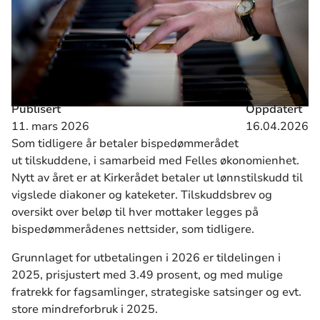
Publisert
Oppdatert
11. mars 2026
16.04.2026
Som tidligere år betaler bispedømmerådet
ut
tilskudd
ene, i samarbeid med Felles økonomienhet.
Nytt av året er at Kirkerådet betaler ut lønnstilskudd til
vigslede diakoner og kateketer.
Tilskudd
sbrev og
oversikt over beløp til hver mottaker legges på
bispedømmerådenes nettsider, som tidligere.
Grunnlaget for utbetalingen i 2026 er tildelingen i
2025, prisjustert med 3.49 prosent, og med mulige
fra
trekk for fagsamlinger, strategiske satsinger og evt.
store mindreforbruk i 2025.