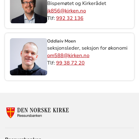
Bispemøtet og Kirkerådet
jk856@kirken.no
Tlf:
992 32 136
Oddleiv Moen
seksjonsleder, seksjon for økonomi
om588@kirken.no
Tlf:
99 38 72 20