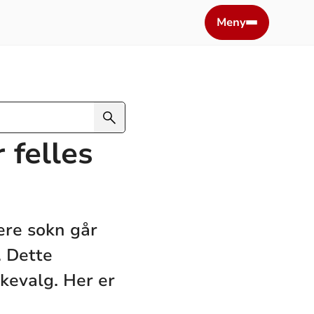
Meny
 felles
ere sokn går
. Dette
rkevalg. Her er