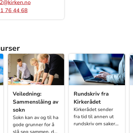
2@kirken.no
1 76 44 68
surser
Veiledning:
Rundskriv fra
Sammenslåing av
Kirkerådet
sokn
Kirkerådet sender
fra tid til annen ut
Sokn kan av og til ha
t
rundskriv om saker
gode grunner for å
menigheter og
slå seg sammen, de