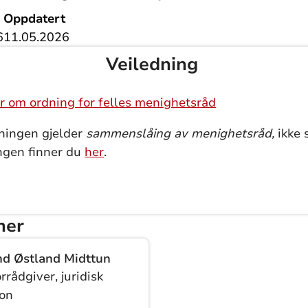
Oppdatert
6
11.05.2026
Veiledning
er om ordning for felles menighetsråd
ningen gjelder
sammenslåing av menighetsråd,
ikke 
ngen finner du
her
.
ner
nd Østland Midttun
rrådgiver, juridisk
jon