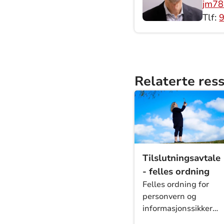
jm78
Tlf:
9
Relaterte res
Tilslutningsavtale
- felles ordning
Felles ordning for
personvern og
informasjonssikkerhe
- tilslutningsavtaler