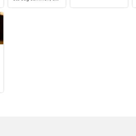
kirkelige fellesråd
er små, de har lite
må være orientert
ressurser, eller de
om.
har i utgangspunktet
et så godt
samarbeid at de like
gjerne kan være ett
sokn. Her er
veiledning for
hvordan man slår
sammen sokn.