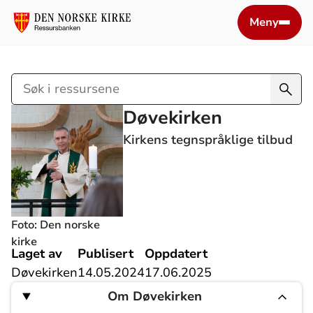
Meny
Søk
i
Døvekirken
ressursene
Kirkens tegnspråklige tilbud
Foto: Den norske
kirke
Laget av
Publisert
Oppdatert
Døvekirken
14.05.2024
17.06.2025
Om Døvekirken