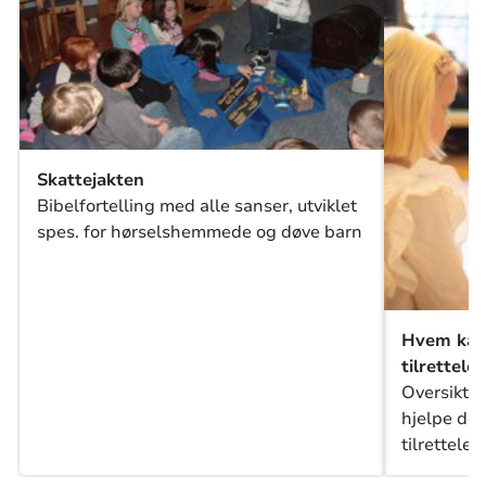
Skattejakten
Bibelfortelling med alle sanser, utviklet
spes. for hørselshemmede og døve barn
Hvem kan
tilrettele
Oversikt 
hjelpe de
tilrettele