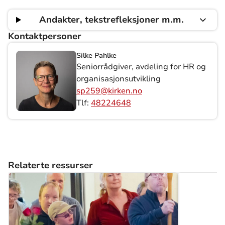
Andakter, tekstrefleksjoner m.m.
Kontaktpersoner
Silke Pahlke
Seniorrådgiver, avdeling for HR og
organisasjonsutvikling
sp259@kirken.no
Tlf:
48224648
Relaterte ressurser