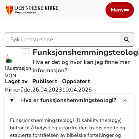
Meny
Søk
i
Funksjonshemmingsteolog
ressursene
Hva er det og hvor kan jeg finne mer
Illustrasjon:
informasjon?
VON
Laget av
Publisert
Oppdatert
Kirkerådet
26.04.2023
10.04.2026
Hva er funksjonshemmingsteologi?
Funksjonshemmingsteologi (Disability theology)
bidrar til å belyse og utfordre den tradisjonelle og
etablerte forståelsen av bibelske fortellinger og