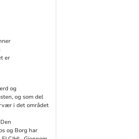
enner
n
et er
verd og
tøsten, og som del
ærvær i det området
, Den
ros og Borg har
d ELCJHL. Gjennom