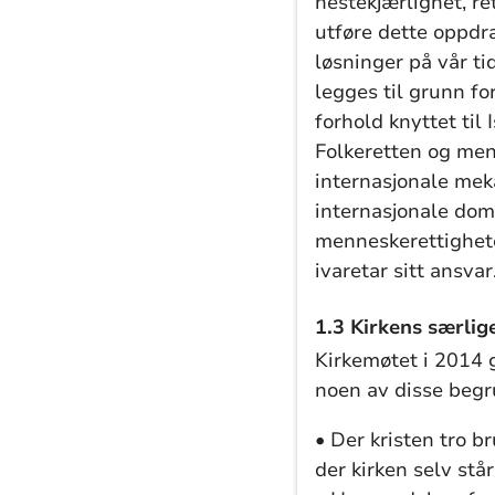
nestekjærlighet, ret
utføre dette oppdra
løsninger på vår ti
legges til grunn fo
forhold knyttet til
Folkeretten og men
internasjonale mek
internasjonale doms
menneskerettighete
ivaretar sitt ansvar
1.3 Kirkens særli
Kirkemøtet i 2014 
noen av disse begr
• Der kristen tro b
der kirken selv stå