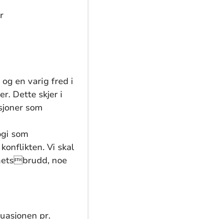
r
og en varig fred i
er. Dette skjer i
sjoner som
logi som
 konflikten. Vi skal
ghetsbrudd, noe
uasjonen pr.