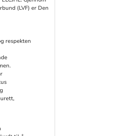
rbund (LVF) er Den
og respekten
ende
mmen.
or
tus
og
urett,
m