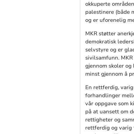
okkuperte områdene
palestinere (både m
og er uforenelig me
MKR støtter anerkj
demokratisk ledersk
selvstyre og er gla
sivilsamfunn. MKR v
gjennom skoler og 
minst gjennom å pr
En rettferdig, vari
forhandlinger mell
vår oppgave som kir
på at uansett om de
rettigheter og samm
rettferdig og vari