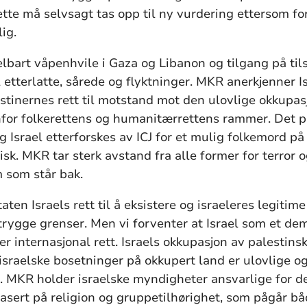
te må selvsagt tas opp til ny vurdering ettersom f
ig.
bart våpenhvile i Gaza og Libanon og tilgang på til
 etterlatte, sårede og flyktninger. MKR anerkjenner Isr
estinernes rett til motstand mot den ulovlige okkup
nfor folkerettens og humanitærrettens rammer. Det 
og Israel etterforskes av ICJ for et mulig folkemord p
sk. MKR tar sterk avstand fra alle former for terror o
 som står bak.
ten Israels rett til å eksistere og israeleres legitim
trygge grenser. Men vi forventer at Israel som et de
rer internasjonal rett. Israels okkupasjon av palestin
israelske bosetninger på okkupert land er ulovlige o
). MKR holder israelske myndigheter ansvarlige for 
asert på religion og gruppetilhørighet, som pågår båd