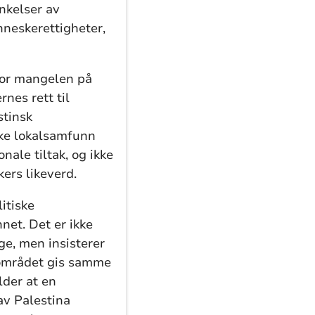
nkelser av
nneskerettigheter,
for mangelen på
nes rett til
stinsk
nske lokalsamfunn
ale tiltak, og ikke
ers likeverd.
litiske
net. Det er ikke
lge, men insisterer
i området gis samme
lder at en
av Palestina