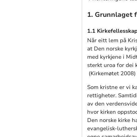
1. Grunnlaget 
1.1 Kirkefellesska
Når eitt lem på Kri
at Den norske kyrkj
med kyrkjene i Midt
sterkt uroa for dei 
(Kirkemøtet 2008)
Som kristne er vi 
rettigheter. Samtid
av den verdensvide 
hvor kirken oppsto
Den norske kirke h
evangelisk-luthersk
egne samarbeidsav