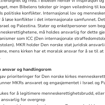
tferdighet og fred. I Bibelen henter vi inspirasjon og 
get, men Bibelens tekster gir ingen veiledning til k
ds politiske konflikter. Internasjonal lov og mennesk
r å løse konflikter i det internasjonale samfunnet. Det
 Israel og Palestina. Stater og enkeltpersoner som be
neskerettighetene, må holdes ansvarlig for dette g
anismer som ICC (Den internasjonale straffedomstole
tolen). MKR holder Den norske stat juridisk ansvarli
ne, mens kirken har et moralsk ansvar for å se til 
.
ge ansvar og handlingsrom
gav prioriteringer for Den norske kirkes menneskeret
unner MKRs ansvaret og engasjementet i Israel og Pa
rukes for å legitimere menneskerettighetsbrudd, elle
r ansvarlig for overgrep