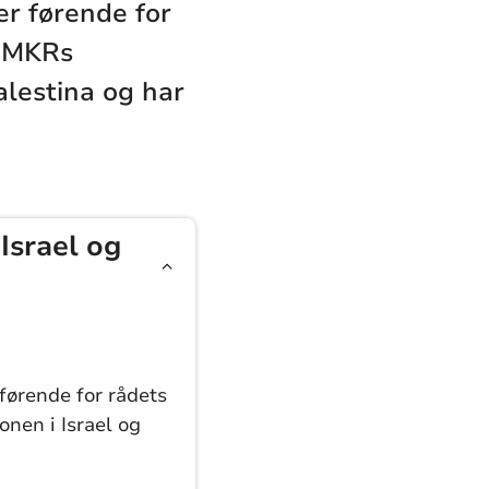
r førende for
r MKRs
alestina og har
Israel og
førende for rådets
onen i Israel og