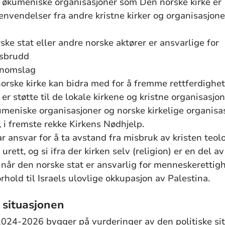
 økumeniske organisasjoner som Den norske kirke er
nvendelser fra andre kristne kirker og organisasjone
ske stat eller andre norske aktører er ansvarlige for
tsbrudd
nnomslag
orske kirke kan bidra med for å fremme rettferdighet 
 er støtte til de lokale kirkene og kristne organisasjon
eniske organisasjoner og norske kirkelige organisa
, i fremste rekke Kirkens Nødhjelp.
r ansvar for å ta avstand fra misbruk av kristen teo
 urett, og si ifra der kirken selv (religion) er en del av
 når den norske stat er ansvarlig for menneskeretti
orhold til Israels ulovlige okkupasjon av Palestina.
e situasjonen
2024-2026 bygger på vurderinger av den politiske sit