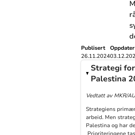
M
r
s
d
Publisert
Oppdater
26.11.2024
03.12.20
Strategi fo
Palestina 
Vedtatt av MKR/AU
Strategiens primær
arbeid. Men strateg
Palestina og har d
Prioriteringene tas