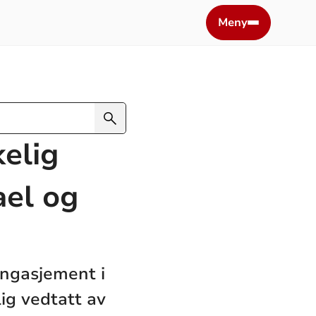
Meny
kelig
ael og
engasjement i
ig vedtatt av