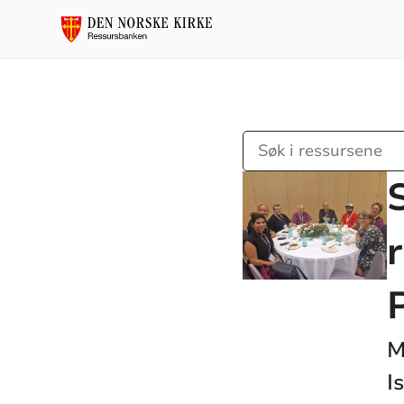
Søk
i
ressursene
M
I