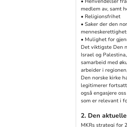
• Henvendelser fra
medlem av, samt he
• Religionsfrihet
• Saker der den nor
menneskerettighe
• Mulighet for gje
Det viktigste Den n
Israel og Palestina,
samarbeid med økum
arbeider i regionen
Den norske kirke ha
legitimerer fortsatt
også engasjere oss
som er relevant i f
2. Den aktuell
MKRs strategi for 