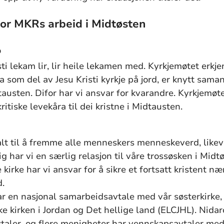
for MKRs arbeid i Midtøsten
p
sti lekam lir, lir heile lekamen med. Kyrkjemøtet erkj
a som del av Jesu Kristi kyrkje på jord, er knytt sama
austen. Difor har vi ansvar for kvarandre. Kyrkjemøt
kritiske levekåra til dei kristne i Midtausten.
kalt til å fremme alle menneskers menneskeverd, like
ig har vi en særlig relasjon til våre trossøsken i Mid
kirke har vi ansvar for å sikre et fortsatt kristent n
d.
ar en nasjonal samarbeidsavtale med vår søsterkirke
e kirken i Jordan og Det hellige land (ELCJHL). Nida
taler, og flere menigheter har vennskapsavtaler me