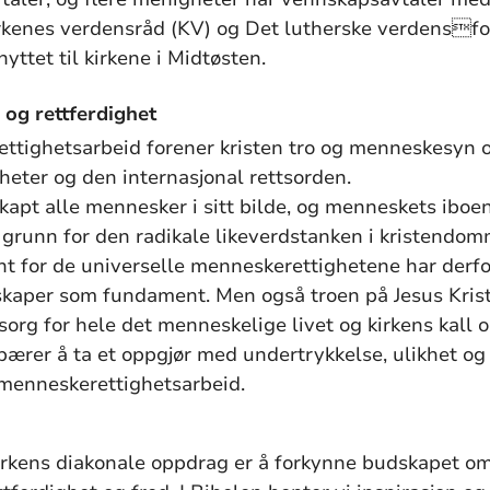
rkenes verdensråd (KV) og Det lutherske verdensfo
yttet til kirkene i Midtøsten.
 og rettferdighet
ttighetsarbeid forener kristen tro og menneskesyn 
heter og den internasjonal rettsorden.
skapt alle mennesker i sitt bilde, og menneskets ibo
il grunn for den radikale likeverdstanken i kristendo
t for de universelle menneskerettighetene har derf
skaper som fundament. Men også troen på Jesus Kris
org for hele det menneskelige livet og kirkens kall 
ærer å ta et oppgjør med undertrykkelse, ulikhet og 
menneskerettighetsarbeid.
kirkens diakonale oppdrag er å forkynne budskapet o