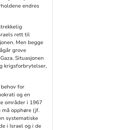
orholdene endres
strekkelig
aels rett til
asjonen. Men begge
pågår grove
å Gaza. Situasjonen
g krigsforbrytelser,
e behov for
mokrati og en
ske områder i 1967
g må opphøre (jf.
den systematiske
e i Israel og i de