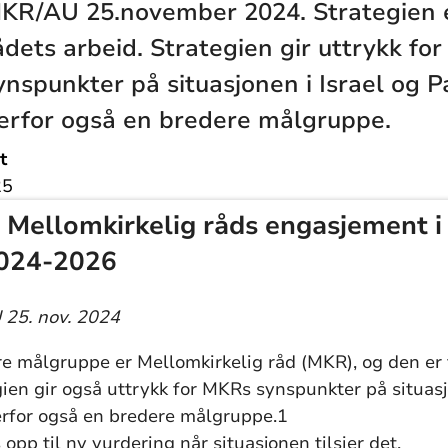
KR/AU 25.november 2024. Strategien e
ådets arbeid. Strategien gir uttrykk fo
ynspunkter på situasjonen i Israel og P
erfor også en bredere målgruppe.
t
25
r Mellomkirkelig råds engasjement i 
2024-2026
 25. nov. 2024
e målgruppe er Mellomkirkelig råd (MKR), og den er 
ien gir også uttrykk for MKRs synspunkter på situasj
erfor også en bredere målgruppe.1
 opp til ny vurdering når situasjonen tilsier det.