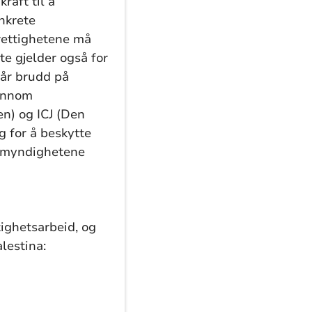
kraft til å
onkrete
erettighetene må
te gjelder også for
går brudd på
jennom
n) og ICJ (Den
g for å beskytte
at myndighetene
tighetsarbeid, og
lestina:
r