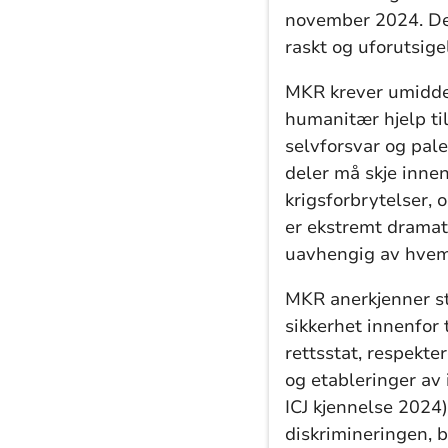
november 2024. Det
raskt og uforutsigel
MKR krever umiddel
humanitær hjelp til
selvforsvar og pal
deler må skje inne
krigsforbrytelser, 
er ekstremt dramati
uavhengig av hvem
MKR anerkjenner sta
sikkerhet innenfor 
rettsstat, respekte
og etableringer av 
ICJ kjennelse 2024
diskrimineringen, b