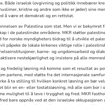
. Både israelsk lovgivning og politikk innebærer kre
uslimer, kristne og andre som ikke er jøder) sine me
d å være et demokrati og en rettstat.
ennelsen av Palestina som stat. Men vi er bekymret 
ap i de palestinske områdene. MKR støtter palestiner
d for norske myndigheters bidrag til å utvikle et pale
il påpeke de lokale kirkenes viktige rolle i palesti
helseinstitusjoner, barne- og ungdomsarbeid og diakon
aktisere nestekjærlighet og insistere på alle mennesk
g og fredelig løsning må komme som et resultat av po
om partene, med støtte fra det internasjonale samfun
ke å ta stilling til hvilken konkret løsning en bør ve
t blir en en- eller tostatsløsning, må alle som bor 
e mulighet til å leve i trygghet og fred. MKR fastho
g fred bare oppnås ved at den israelske okkupasjonen 