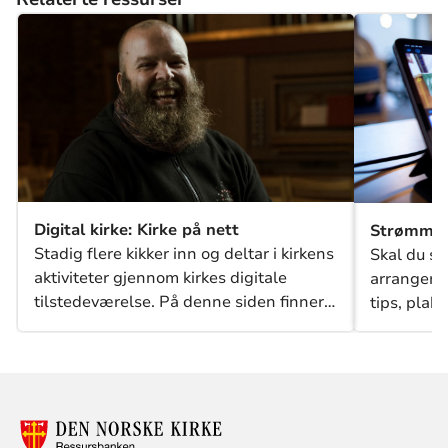
Digital kirke: Kirke på nett
Strømmi
Stadig flere kikker inn og deltar i kirkens
Skal du st
aktiviteter gjennom kirkes digitale
arrangeme
tilstedeværelse. På denne siden finner
tips, plak
du ressurser til ulike måter å
om strøm
opprettholde og utvikle Kirke på nett-
arbeidet lokalt.