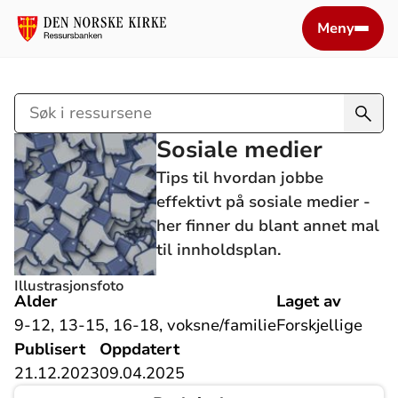
Meny
Søk
i
Sosiale medier
ressursene
Tips til hvordan jobbe
effektivt på sosiale medier -
her finner du blant annet mal
til innholdsplan.
Illustrasjonsfoto
Alder
Laget av
9-12, 13-15, 16-18, voksne/familie
Forskjellige
Publisert
Oppdatert
21.12.2023
09.04.2025