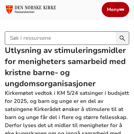
Meny
Søk
i
Utlysning av stimuleringsmidler
ressursene
for menigheters samarbeid med
kristne barne- og
ungdomsorganisasjoner
Kirkemøtet vedtok i KM 5/24 satsinger i budsjett
for 2025, og barn og unge er en del av
satsingene Kirkerådet ønsker å stimulere til at
barn og unge får del i flere og større fellesskap.
Derfor lyses det ut midler til menigheter for å
øke kunnskapen om og inngå samarbeid med