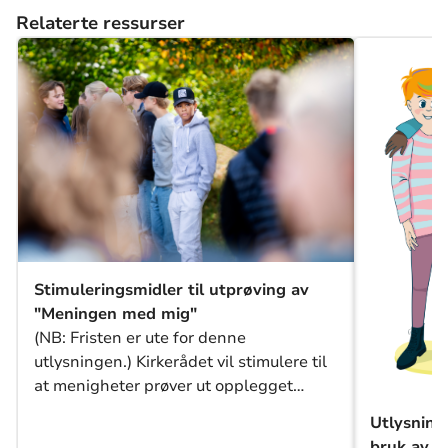
Relaterte ressurser
Stimuleringsmidler til utprøving av
"Meningen med mig"
(NB: Fristen er ute for denne
utlysningen.) Kirkerådet vil stimulere til
at menigheter prøver ut opplegget
“Meningen med mig” for unge. Målet er
Utlysning 
at unge skal få hjelp til å utvikle sitt
bruk av 