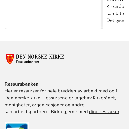
språk for følelser og eksistensielle
Kirkerådet
livstema.
samtaleo
Det lyses 
lederintro
grupper s
Ressursbanken
Her er ressurser for hele bredden av arbeid med og i
Den norske kirke. Ressursene er laget av Kirkerådet,
menigheter, organisasjoner og andre
samarbeidspartnere. Bidra gjerne med
dine ressurser
!