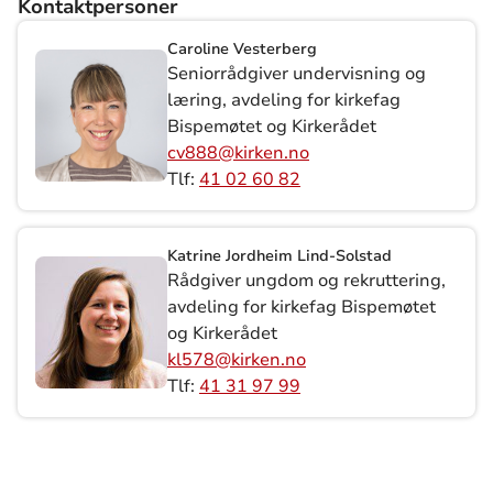
Kontaktpersoner
Caroline Vesterberg
Seniorrådgiver undervisning og
læring, avdeling for kirkefag
Bispemøtet og Kirkerådet
cv888@kirken.no
Tlf:
41 02 60 82
Katrine Jordheim Lind-Solstad
Rådgiver ungdom og rekruttering,
avdeling for kirkefag Bispemøtet
og Kirkerådet
kl578@kirken.no
Tlf:
41 31 97 99