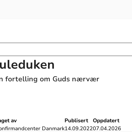
Juleduken
n fortelling om Guds nærvær
aget av
Publisert
Oppdatert
onfirmandcenter Danmark
14.09.2022
07.04.2026