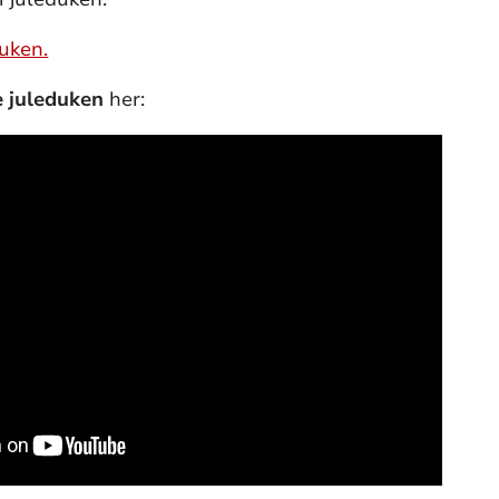
duken.
e juleduken
her: