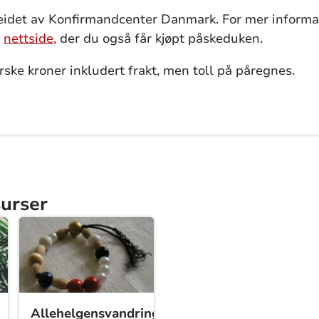
eidet av Konfirmandcenter Danmark. For mer informas
s
nettside,
der du også får kjøpt påskeduken.
rske kroner inkludert frakt, men toll på påregnes.
surser
Allehelgensvandring