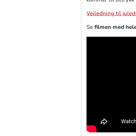
Veiledning til jule
Se
filmen med hel