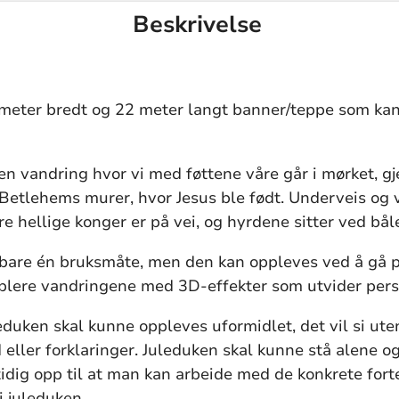
Beskrivelse
 meter bredt og 22 meter langt banner/teppe som kan
 en vandring hvor vi med føttene våre går i mørket, g
Betlehems murer, hvor Jesus ble født. Underveis og v
re hellige konger er på vei, og hyrdene sitter ved båle
 bare én bruksmåte, men den kan oppleves ved å gå p
plere vandringene med 3D-effekter som utvider pers
eduken skal kunne oppleves uformidlet, det vil si ute
 eller forklaringer. Juleduken skal kunne stå alene og 
idig opp til at man kan arbeide med de konkrete for
i juleduken.