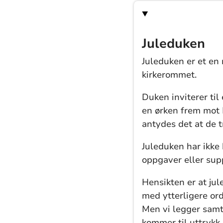
Juleduken
Juleduken er et en
kirkerommet.
Duken inviterer til
en ørken frem mot 
antydes det at de t
Juleduken har ikke
oppgaver eller sup
Hensikten er at jul
med ytterligere ord
Men vi legger samt
kommer til uttrykk 