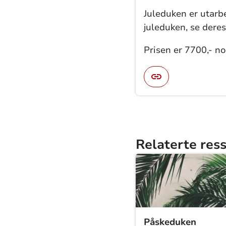
Juleduken er utarb
juleduken, se dere
Prisen er 7700,- no
Relaterte res
Påskeduken