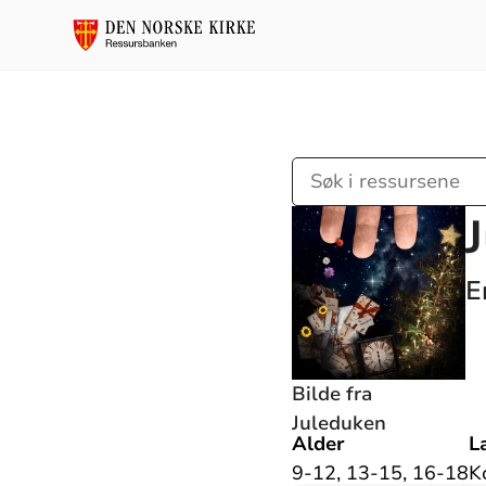
Søk
i
ressursene
E
Bilde fra
Juleduken
Alder
L
9-12, 13-15, 16-18
K