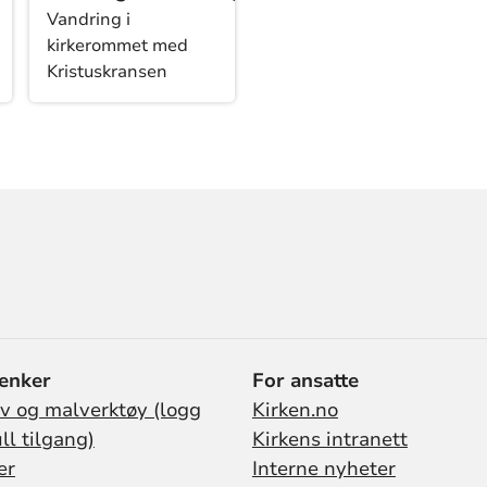
Vandring i
kirkerommet med
Kristuskransen
lenker
For ansatte
iv og malverktøy (logg
Kirken.no
ull tilgang)
Kirkens intranett
er
Interne nyheter