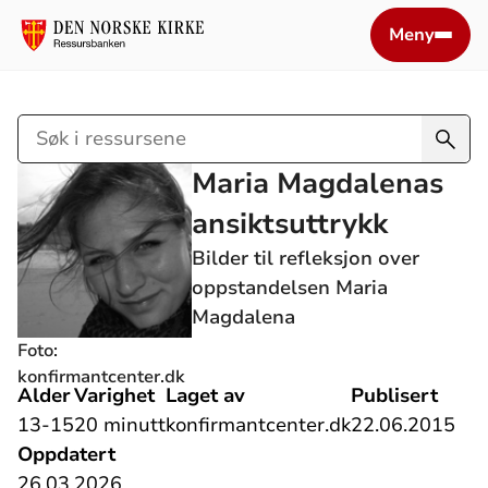
Meny
Søk
i
Maria Magdalenas
ressursene
ansiktsuttrykk
Bilder til refleksjon over
oppstandelsen Maria
Magdalena
Foto:
konfirmantcenter.dk
Alder
Varighet
Laget av
Publisert
13-15
20 minutt
konfirmantcenter.dk
22.06.2015
Oppdatert
26.03.2026