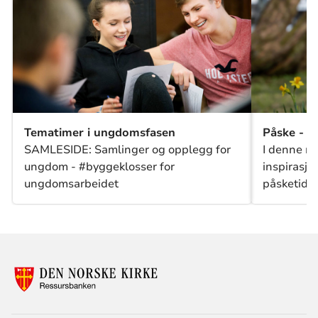
Tematimer i ungdomsfasen
Påske - S
SAMLESIDE: Samlinger og opplegg for
I denne re
ungdom - #byggeklosser for
inspirasjon
ungdomsarbeidet
påsketiden
til feiring