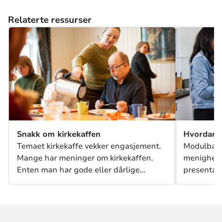
Relaterte ressurser
Snakk om kirkekaffen
Hvordan ut
Temaet kirkekaffe vekker engasjement.
Modulbaser
Mange har meninger om kirkekaffen.
menighete
Enten man har gode eller dårlige
presentasj
erfaringer, meninger om bordplassering
eller frustrasjoner over mangel på bord,
synes kaffen er for svak eller for sterk,
kjeksene for tørre eller ansvaret for