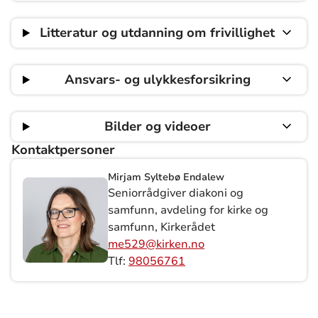
Litteratur og utdanning om frivillighet
Ansvars- og ulykkesforsikring
Bilder og videoer
Kontaktpersoner
Mirjam Syltebø Endalew
Seniorrådgiver diakoni og
samfunn, avdeling for kirke og
samfunn, Kirkerådet
me529@kirken.no
Tlf:
98056761