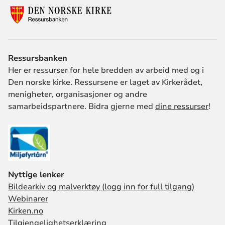
stort, handler engasjementet til syvende
og sist om hvordan man blir sett og
møtt. Agder og Telemark bispedømme
har utviklet noen spørsmål som kan
brukes til strategisk arbeid med
Ressursbanken
kirkekaffen.
Her er ressurser for hele bredden av arbeid med og i
Den norske kirke. Ressursene er laget av Kirkerådet,
menigheter, organisasjoner og andre
samarbeidspartnere. Bidra gjerne med
dine ressurser
!
Nyttige lenker
Bildearkiv og malverktøy (logg inn for full tilgang)
Webinarer
Kirken.no
Tilgjengelighetserklæring