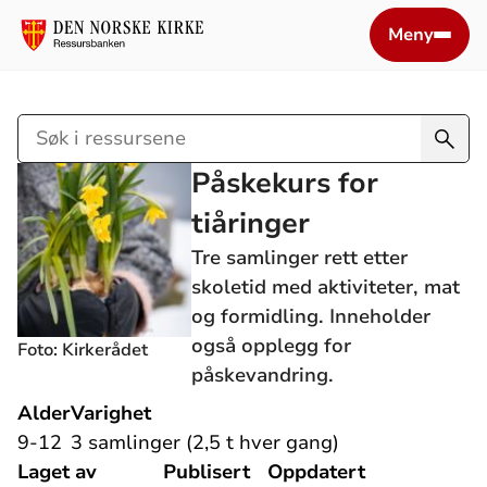
Meny
Søk
i
Påskekurs for
ressursene
tiåringer
Tre samlinger rett etter
skoletid med aktiviteter, mat
og formidling. Inneholder
også opplegg for
Foto: Kirkerådet
påskevandring.
Alder
Varighet
9-12
3 samlinger (2,5 t hver gang)
Laget av
Publisert
Oppdatert