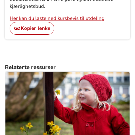
kjærlighetsbud.
Her kan du laste ned kursbevis til utdeling
Kopier lenke
Relaterte ressurser