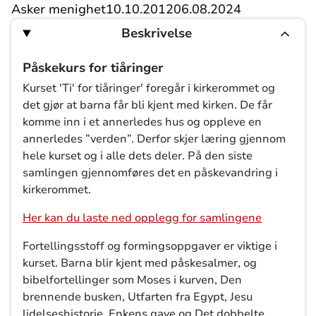
Asker menighet
10.10.2012
06.08.2024
Beskrivelse
Påskekurs for tiåringer
Kurset 'Ti' for tiåringer' foregår i kirkerommet og
det gjør at barna får bli kjent med kirken. De får
komme inn i et annerledes hus og oppleve en
annerledes ”verden”. Derfor skjer læring gjennom
hele kurset og i alle dets deler. På den siste
samlingen gjennomføres det en påskevandring i
kirkerommet.
Her kan du laste ned opplegg for samlingene
Fortellingsstoff og formingsoppgaver er viktige i
kurset. Barna blir kjent med påskesalmer, og
bibelfortellinger som Moses i kurven, Den
brennende busken, Utfarten fra Egypt, Jesu
lidelseshistorie, Enkens gave og Det dobbelte